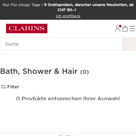
Nur Für einige Tage |
9 Gratisproben, darunter unsere Neuheiten, ab
CHF 90.–!
WEITER ZUM INHALT
Ich profitiere
ZUM FOOTER GEHEN
BARRIEREFREIHEITSWERKZEUG
Legende suchen
Bath, Shower & Hair
(0)
Filter
0 Produkte entsprechen Ihrer Auswahl
Alle Filter zurücksetzen