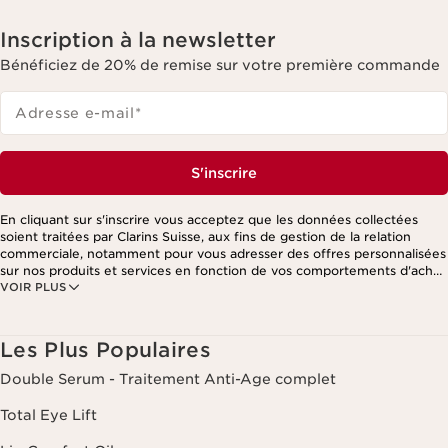
Inscription à la newsletter
Bénéficiez de 20% de remise sur votre première commande
Adresse e-mail
*
S'inscrire
En cliquant sur s'inscrire vous acceptez que les données collectées
soient traitées par Clarins Suisse, aux fins de gestion de la relation
commerciale, notamment pour vous adresser des offres personnalisées
sur nos produits et services en fonction de vos comportements d'achat,
VOIR PLUS
de vos habitudes et/ou de vos centres d'intérêts, y compris par
affichage sur les réseaux sociaux et les sites tiers, ainsi qu'à des fins
d'analyses. Vous pouvez retirer votre consentement à tout moment en
cliquant sur le lien de désinscription présent dans chaque newsletter.
Les Plus Populaires
Ces informations sont traitées par Clarins et ses prestataires pour le
traitement de votre commande, à des fins de gestion de la relation
Double Serum - Traitement Anti-Age complet
client. Notamment pour vous proposer des offres personnalisées et/ou
pour gérer votre adhésion à notre Programme de fidélité et créer votre
Total Eye Lift
programme beauté personnalisé. Les données sont conservées
pendant trois ans à compter de votre dernière commande ou de votre