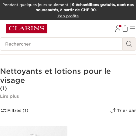
Pendant quelques jours seulement |
9 échantillons gratuits, dont nos
nouveautés, à partir de CHF 90.-
ALLER AU CONTENU
J'en profite
ALLER AU PIED DE PAGE
OUTIL D'ACCESSIBILITÉ
Historique des recherches
Nettoyants et lotions pour le
visage
(1)
Lire plus
Filtres (1)
Trier par