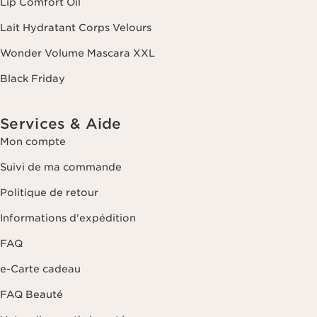
Lip Comfort Oil
dernier contact. Vous disposez d'un droit d'accès, de rectification, de
suppression et de portabilité des informations vous concernant ainsi
Lait Hydratant Corps Velours
que d'un droit d'opposition et de limitation de leur traitement. Vous
pouvez exercer ce droit en nous contactant. Pour en savoir plus,
Wonder Volume Mascara XXL
veuillez consulter notre politique de confidentialité
en cliquant ici
.
Black Friday
Services & Aide
Mon compte
Suivi de ma commande
Politique de retour
Informations d'expédition
FAQ
e-Carte cadeau
FAQ Beauté