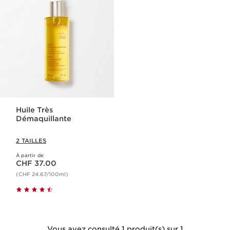
Huile Très
Démaquillante
2 TAILLES
À partir de
Nouveau prix CHF 37.00
CHF 37.00
(CHF 24.67/100ml)
Vous avez consulté 1 produit(s) sur 1