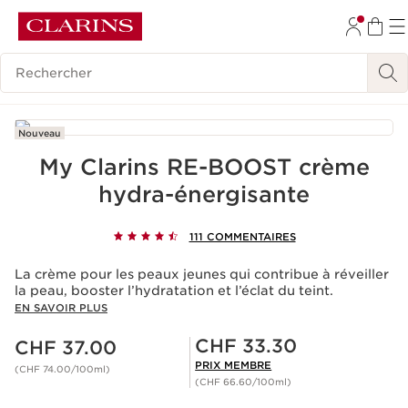
ALLER AU CONTENU
Historique des recherches
ALLER AU PIED DE PAGE
OUTIL D'ACCESSIBILITÉ
Nouveau
My Clarins RE-BOOST crème
hydra-énergisante
111 COMMENTAIRES
La crème pour les peaux jeunes qui contribue à réveiller
la peau, booster l’hydratation et l’éclat du teint.
EN SAVOIR PLUS
Nouveau prix CHF 37.00
Prix Sérénité CHF 33.30
CHF 33.30
CHF 37.00
PRIX MEMBRE
(CHF 74.00/100ml)
(CHF 66.60/100ml)