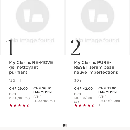
1
2
My Clarins RE-MOVE
My Clarins PURE-
gel nettoyant
RESET sérum peau
purifiant
neuve imperfections
125 ml
30 ml
Nouveau prix CHF 29.00
Nouveau prix CHF 42.00
Prix Sérénité CHF 26.10
Prix Sérénité CHF 37.80
CHF 26.10
CHF 37.80
CHF 29.00
CHF 42.00
PRIX MEMBRE
PRIX MEMBRE
(CHF
(CHF
(CHF
(CHF
23.20/100ml)
140.00/100
20.88/100ml)
126.00/100ml
ml)
)