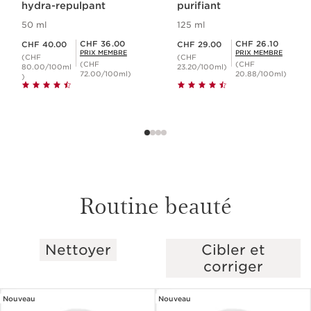
hydra-repulpant
purifiant
50 ml
125 ml
Nouveau prix CHF 40.00
Nouveau prix CHF 29.00
Prix Sérénité CHF 36.00
Prix Sérénité CHF 26.10
CHF 36.00
CHF 26.10
CHF 40.00
CHF 29.00
PRIX MEMBRE
PRIX MEMBRE
(CHF
(CHF
(CHF
(CHF
80.00/100ml
23.20/100ml)
72.00/100ml)
20.88/100ml)
)
Routine beauté
Nettoyer
Cibler et
ALLER AU CONTENU
corriger
Nouveau
Nouveau