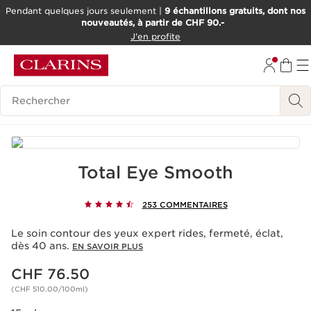
Pendant quelques jours seulement |
9 échantillons gratuits, dont nos
nouveautés, à partir de CHF 90.-
ALLER AU CONTENU
J'en profite
ALLER AU PIED DE PAGE
OUTIL D'ACCESSIBILITÉ
Historique des recherches
Total Eye Smooth
253 COMMENTAIRES
Le soin contour des yeux expert rides, fermeté, éclat,
dès 40 ans.
EN SAVOIR PLUS
Nouveau prix CHF 76.50
CHF 76.50
(CHF 510.00/100ml)