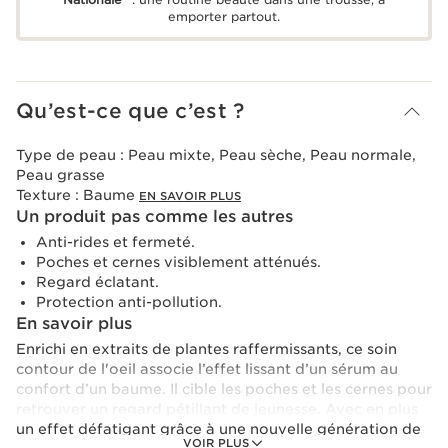
emporter partout.
Qu’est-ce que c’est ?
Type de peau :
Peau mixte, Peau sèche, Peau normale,
Peau grasse
Texture :
Baume
EN SAVOIR PLUS
Un produit pas comme les autres
Anti-rides et fermeté.
Poches et cernes visiblement atténués.
Regard éclatant.
Protection anti-pollution.
En savoir plus
Enrichi en extraits de plantes raffermissants, ce soin
contour de l'oeil associe l’effet lissant d’un sérum au
confort d’un baume. Il cible les poches et les cernes pour
retrouver un regard pétillant de jeunesse. Avec en plus
un effet défatigant grâce à une nouvelle génération de
VOIR PLUS