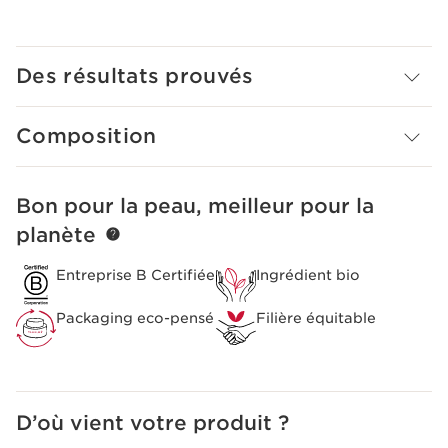
nacres qui apportent de la luminosité au regard et une
texture lissante. Son parfum aux douces notes de rose
et de camélia laisse une agréable sensation de fraîcheur
sur la peau. Enfin, le complexe anti-pollution Clarins
Des résultats prouvés
protège la peau des méfaits des pollutions intérieures et
atmosphériques, et des dommages de la lumière bleue.
Composition
Bon pour la peau, meilleur pour la
ALLER AU CONTENU
planète
Entreprise B Certifiée
Ingrédient bio
Packaging eco-pensé
Filière équitable
D’où vient votre produit ?