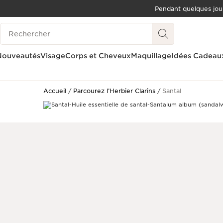
Pendant quelques jou
ALLER AU CONTENU
Historique des recherches
ALLER AU PIED DE PAGE
OUTIL D'ACCESSIBILITÉ
Nouveautés
Visage
Corps et Cheveux
Maquillage
Idées Cadeau
Accueil
Parcourez l’Herbier Clarins
Santal