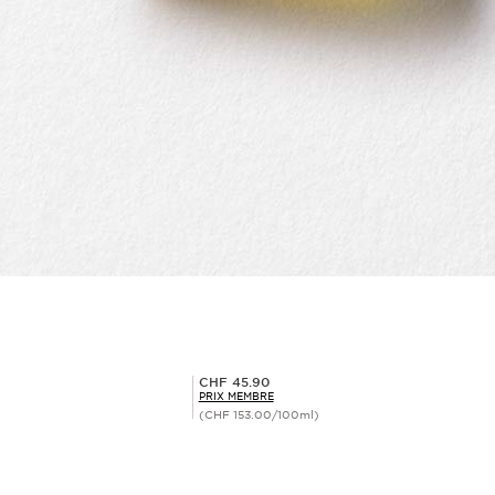
Prix Sérénité CHF 45.90
CHF 45.90
PRIX MEMBRE
(CHF 153.00/100ml)
Aperçu rapide