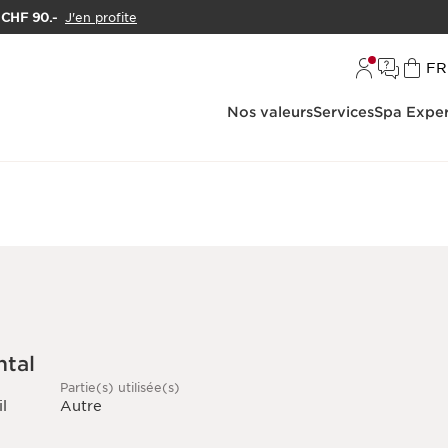
e CHF 90.-
J'en profite
L
FR
Nos valeurs
Services
Spa Exper
ntal
Partie(s) utilisée(s)
l
Autre