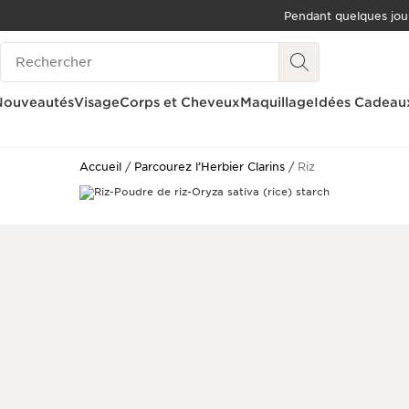
Pendant quelques jou
ALLER AU CONTENU
Historique des recherches
ALLER AU PIED DE PAGE
OUTIL D'ACCESSIBILITÉ
Nouveautés
Visage
Corps et Cheveux
Maquillage
Idées Cadeau
Accueil
Parcourez l’Herbier Clarins
Riz