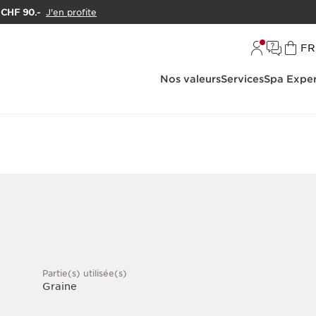
e CHF 90.-
J'en profite
L
FR
Nos valeurs
Services
Spa Exper
Partie(s) utilisée(s)
Graine