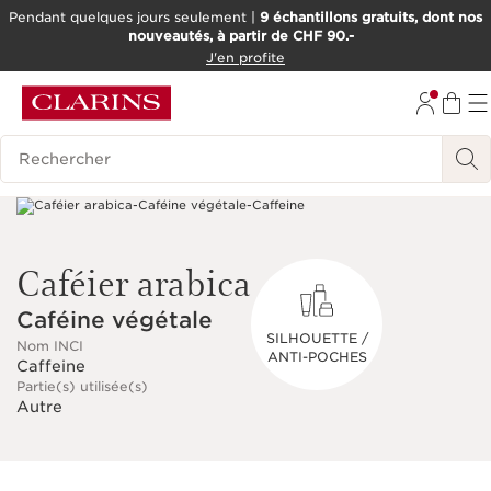
Pendant quelques jours seulement |
9 échantillons gratuits, dont nos
nouveautés, à partir de CHF 90.-
ALLER AU CONTENU
J'en profite
ALLER AU PIED DE PAGE
OUTIL D'ACCESSIBILITÉ
Historique des recherches
Caféier arabica
Caféine végétale
SILHOUETTE /
Nom INCI
ANTI-POCHES
Caffeine
Partie(s) utilisée(s)
Autre