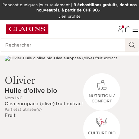
Pendant quelques jours seulement |
9 échantillons gratuits, dont nos
nouveautés, à partir de CHF 90.-
ALLER AU CONTENU
J'en profite
ALLER AU PIED DE PAGE
OUTIL D'ACCESSIBILITÉ
Historique des recherches
Olivier
Huile d’olive bio
NUTRITION /
Nom INCI
CONFORT
Olea europaea (olive) fruit extract
Partie(s) utilisée(s)
Fruit
CULTURE BIO