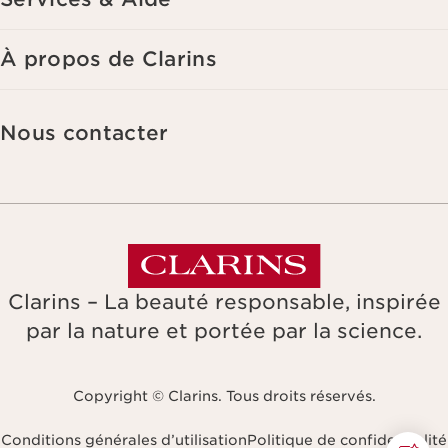
pendant trois ans à compter de votre dernière commande ou de votre
dernier contact. Vous disposez d'un droit d'accès, de rectification, de
suppression et de portabilité des informations vous concernant ainsi
À propos de Clarins
que d'un droit d'opposition et de limitation de leur traitement. Vous
pouvez exercer ce droit en nous contactant. Pour en savoir plus,
veuillez consulter notre politique de confidentialité
en cliquant ici
.
Nous contacter
Clarins – La beauté responsable, inspirée
par la nature et portée par la science.
Copyright © Clarins. Tous droits réservés.
Conditions générales d’utilisation
Politique de confidentialité