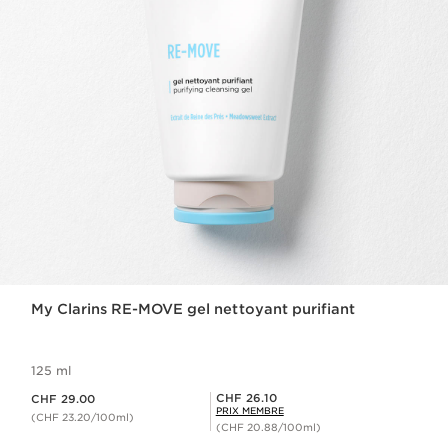
My Clarins RE-MOVE gel nettoyant purifiant
125 ml
Nouveau prix CHF 29.00
Prix Sérénité CHF 26.10
CHF 26.10
CHF 29.00
PRIX MEMBRE
(CHF 23.20/100ml)
(CHF 20.88/100ml)