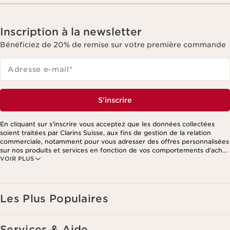
Inscription à la newsletter
Bénéficiez de 20% de remise sur votre première commande
Adresse e-mail
*
S'inscrire
En cliquant sur s'inscrire vous acceptez que les données collectées
soient traitées par Clarins Suisse, aux fins de gestion de la relation
commerciale, notamment pour vous adresser des offres personnalisées
sur nos produits et services en fonction de vos comportements d'achat,
VOIR PLUS
de vos habitudes et/ou de vos centres d'intérêts, y compris par
affichage sur les réseaux sociaux et les sites tiers, ainsi qu'à des fins
d'analyses. Vous pouvez retirer votre consentement à tout moment en
cliquant sur le lien de désinscription présent dans chaque newsletter.
Ces informations sont traitées par Clarins et ses prestataires pour le
Les Plus Populaires
traitement de votre commande, à des fins de gestion de la relation
client. Notamment pour vous proposer des offres personnalisées et/ou
pour gérer votre adhésion à notre Programme de fidélité et créer votre
Services & Aide
programme beauté personnalisé. Les données sont conservées