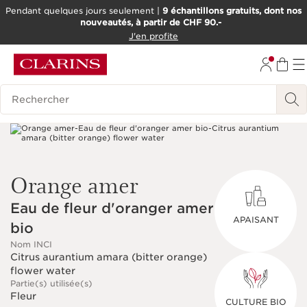
Pendant quelques jours seulement |
9 échantillons gratuits, dont nos
nouveautés, à partir de CHF 90.-
ALLER AU CONTENU
J'en profite
ALLER AU PIED DE PAGE
OUTIL D'ACCESSIBILITÉ
Historique des recherches
Orange amer
Eau de fleur d'oranger amer
APAISANT
bio
Nom INCI
Citrus aurantium amara (bitter orange)
flower water
Partie(s) utilisée(s)
Fleur
CULTURE BIO