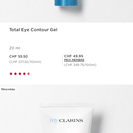
Total Eye Contour Gel
20 ml
Nouveau prix CHF 55.50
Prix Sérénité CHF 49.95
CHF 49.95
CHF 55.50
PRIX MEMBRE
(CHF 277.50/100ml)
(CHF 249.75/100ml)
Nouveau