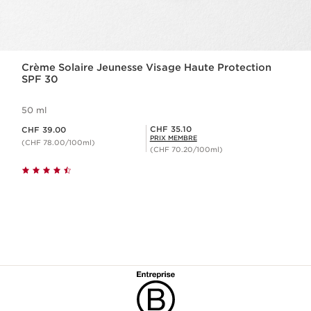
Crème Solaire Jeunesse Visage Haute Protection
SPF 30
50 ml
Nouveau prix CHF 39.00
Prix Sérénité CHF 35.10
CHF 35.10
CHF 39.00
PRIX MEMBRE
(CHF 78.00/100ml)
(CHF 70.20/100ml)