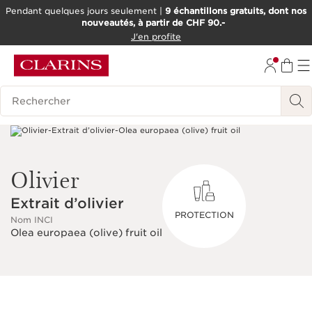
Pendant quelques jours seulement |
9 échantillons gratuits, dont nos
nouveautés, à partir de CHF 90.-
ALLER AU CONTENU
J'en profite
ALLER AU PIED DE PAGE
OUTIL D'ACCESSIBILITÉ
Historique des recherches
Olivier
Extrait d’olivier
PROTECTION
Nom INCI
Olea europaea (olive) fruit oil