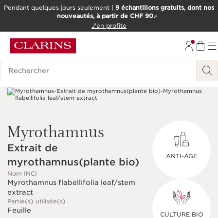
Pendant quelques jours seulement |
9 échantillons gratuits, dont nos
nouveautés, à partir de CHF 90.-
ALLER AU CONTENU
J'en profite
ALLER AU PIED DE PAGE
OUTIL D'ACCESSIBILITÉ
Historique des recherches
Myrothamnus
Extrait de
ANTI-AGE
myrothamnus(plante bio)
Nom INCI
Myrothamnus flabellifolia leaf/stem
extract
Partie(s) utilisée(s)
Feuille
CULTURE BIO