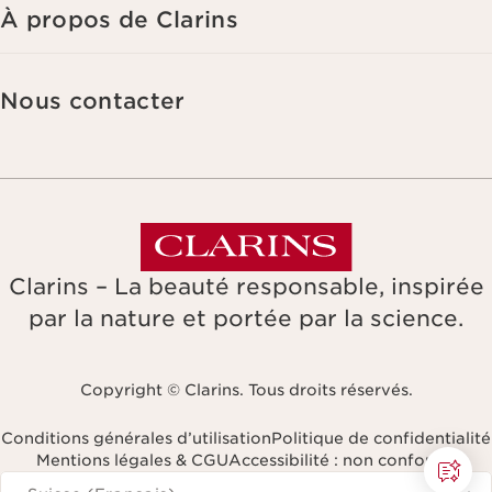
suppression et de portabilité des informations vous concernant ainsi
À propos de Clarins
que d'un droit d'opposition et de limitation de leur traitement. Vous
pouvez exercer ce droit en nous contactant. Pour en savoir plus,
veuillez consulter notre politique de confidentialité
en cliquant ici
.
Nous contacter
Clarins – La beauté responsable, inspirée
par la nature et portée par la science.
Copyright © Clarins. Tous droits réservés.
Conditions générales d’utilisation
Politique de confidentialité
Mentions légales & CGU
Accessibilité : non conforme
Naviguer vers