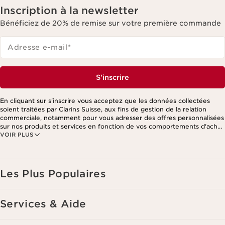
Inscription à la newsletter
Bénéficiez de 20% de remise sur votre première commande
Adresse e-mail
*
S'inscrire
En cliquant sur s'inscrire vous acceptez que les données collectées
soient traitées par Clarins Suisse, aux fins de gestion de la relation
commerciale, notamment pour vous adresser des offres personnalisées
sur nos produits et services en fonction de vos comportements d'achat,
VOIR PLUS
de vos habitudes et/ou de vos centres d'intérêts, y compris par
affichage sur les réseaux sociaux et les sites tiers, ainsi qu'à des fins
d'analyses. Vous pouvez retirer votre consentement à tout moment en
cliquant sur le lien de désinscription présent dans chaque newsletter.
Ces informations sont traitées par Clarins et ses prestataires pour le
Les Plus Populaires
traitement de votre commande, à des fins de gestion de la relation
client. Notamment pour vous proposer des offres personnalisées et/ou
pour gérer votre adhésion à notre Programme de fidélité et créer votre
Services & Aide
programme beauté personnalisé. Les données sont conservées
pendant trois ans à compter de votre dernière commande ou de votre
dernier contact. Vous disposez d'un droit d'accès, de rectification, de