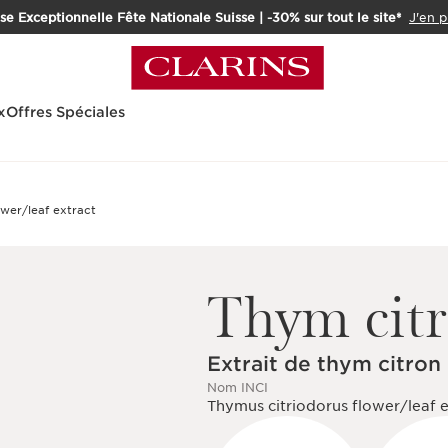
e Exceptionnelle Fête Nationale Suisse | -30% sur tout le site*
J'en p
x
Offres Spéciales
Thym cit
Extrait de thym citron
Nom INCI
Thymus citriodorus flower/leaf e