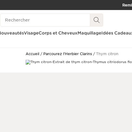
Remis
ALLER AU CONTENU
Historique des recherches
ALLER AU PIED DE PAGE
OUTIL D'ACCESSIBILITÉ
Nouveautés
Visage
Corps et Cheveux
Maquillage
Idées Cadeau
Accueil
Parcourez l’Herbier Clarins
Thym citron