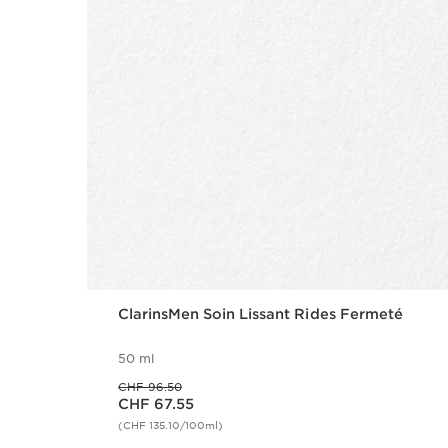
ClarinsMen Soin Lissant Rides Fermeté
50 ml
Ancien prix CHF 96.50
CHF 96.50
Nouveau prix CHF 67.55
CHF 67.55
(CHF 135.10/100ml)