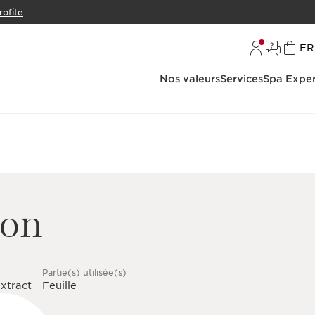
rofite
L
FR
Nos valeurs
Services
Spa Exper
ron
Partie(s) utilisée(s)
xtract
Feuille