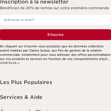
Inscription à la newsletter
Bénéficiez de 20% de remise sur votre première commande
Adresse e-mail
*
S'inscrire
En cliquant sur s'inscrire vous acceptez que les données collectées
soient traitées par Clarins Suisse, aux fins de gestion de la relation
commerciale, notamment pour vous adresser des offres personnalisées
sur nos produits et services en fonction de vos comportements d'achat,
VOIR PLUS
de vos habitudes et/ou de vos centres d'intérêts, y compris par
affichage sur les réseaux sociaux et les sites tiers, ainsi qu'à des fins
d'analyses. Vous pouvez retirer votre consentement à tout moment en
cliquant sur le lien de désinscription présent dans chaque newsletter.
Ces informations sont traitées par Clarins et ses prestataires pour le
Les Plus Populaires
traitement de votre commande, à des fins de gestion de la relation
client. Notamment pour vous proposer des offres personnalisées et/ou
pour gérer votre adhésion à notre Programme de fidélité et créer votre
Services & Aide
programme beauté personnalisé. Les données sont conservées
pendant trois ans à compter de votre dernière commande ou de votre
dernier contact. Vous disposez d'un droit d'accès, de rectification, de
suppression et de portabilité des informations vous concernant ainsi