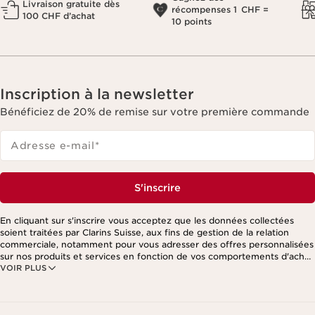
Livraison gratuite dès
récompenses 1 CHF =
100 CHF d’achat
10 points
Inscription à la newsletter
Bénéficiez de 20% de remise sur votre première commande
Adresse e-mail
*
S'inscrire
En cliquant sur s'inscrire vous acceptez que les données collectées
soient traitées par Clarins Suisse, aux fins de gestion de la relation
commerciale, notamment pour vous adresser des offres personnalisées
sur nos produits et services en fonction de vos comportements d'achat,
VOIR PLUS
de vos habitudes et/ou de vos centres d'intérêts, y compris par
affichage sur les réseaux sociaux et les sites tiers, ainsi qu'à des fins
d'analyses. Vous pouvez retirer votre consentement à tout moment en
cliquant sur le lien de désinscription présent dans chaque newsletter.