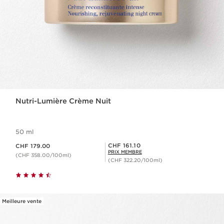
Nutri-Lumière Crème Nuit
50 ml
Nouveau prix CHF 179.00
Prix Sérénité CHF 161.10
CHF 161.10
CHF 179.00
PRIX MEMBRE
(CHF 358.00/100ml)
(CHF 322.20/100ml)
Meilleure vente