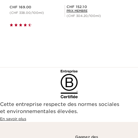
Nouveau prix CHF 169.00
Prix Sérénité CHF 152.10
CHF 152.10
CHF 169.00
PRIX MEMBRE
(CHF 338.00/100ml)
(CHF 304.20/100ml)
Cette entreprise respecte des normes sociales
et environnementales élevées.
En savoir plus
Gagnez des