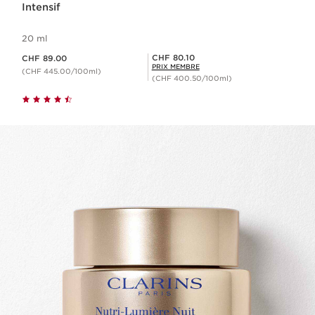
Intensif
20 ml
Nouveau prix CHF 89.00
Prix Sérénité CHF 80.10
CHF 80.10
CHF 89.00
PRIX MEMBRE
(CHF 445.00/100ml)
(CHF 400.50/100ml)