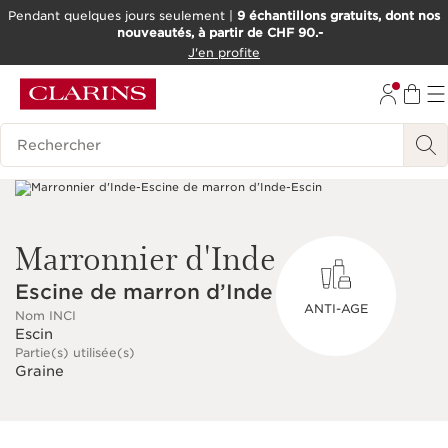
Pendant quelques jours seulement |
9 échantillons gratuits, dont nos
nouveautés, à partir de CHF 90.-
ALLER AU CONTENU
J'en profite
ALLER AU PIED DE PAGE
OUTIL D'ACCESSIBILITÉ
Historique des recherches
Marronnier d'Inde
Escine de marron d’Inde
ANTI-AGE
Nom INCI
Escin
Partie(s) utilisée(s)
Graine