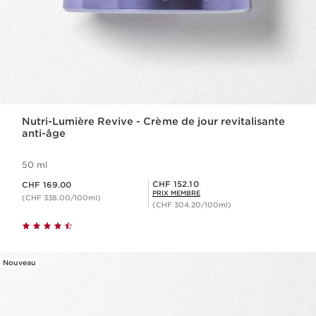
Nutri-Lumière Revive - Crème de jour revitalisante
anti-âge
50 ml
Nouveau prix CHF 169.00
Prix Sérénité CHF 152.10
CHF 152.10
CHF 169.00
PRIX MEMBRE
(CHF 338.00/100ml)
(CHF 304.20/100ml)
Nouveau