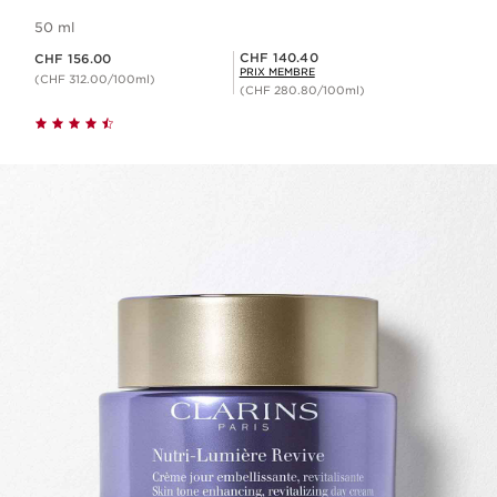
50 ml
Nouveau prix CHF 156.00
Prix Sérénité CHF 140.40
CHF 140.40
CHF 156.00
PRIX MEMBRE
(CHF 312.00/100ml)
(CHF 280.80/100ml)