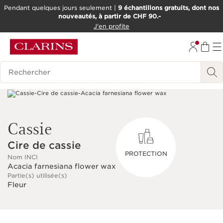
Pendant quelques jours seulement |
9 échantillons gratuits, dont nos
nouveautés, à partir de CHF 90.-
ALLER AU CONTENU
J'en profite
ALLER AU PIED DE PAGE
OUTIL D'ACCESSIBILITÉ
Historique des recherches
Cassie
Cire de cassie
PROTECTION
Nom INCI
Acacia farnesiana flower wax
Partie(s) utilisée(s)
Fleur