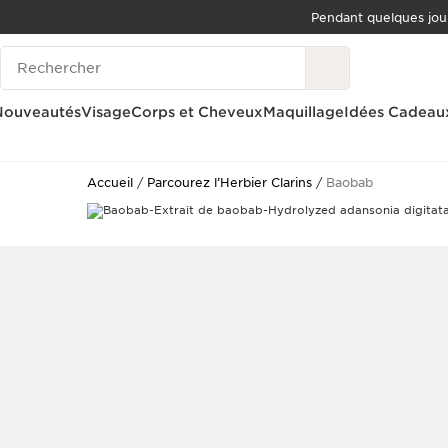
Pendant quelques jou
ALLER AU CONTENU
Historique des recherches
ALLER AU PIED DE PAGE
OUTIL D'ACCESSIBILITÉ
Nouveautés
Visage
Corps et Cheveux
Maquillage
Idées Cadeau
Accueil
Parcourez l’Herbier Clarins
Baobab