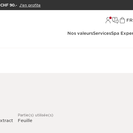
e CHF 90.-
J'en profite
L
FR
Nos valeurs
Services
Spa Exper
Partie(s) utilisée(s)
xtract
Feuille