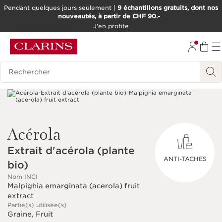
Pendant quelques jours seulement |
9 échantillons gratuits, dont nos
nouveautés, à partir de CHF 90.-
ALLER AU CONTENU
J'en profite
ALLER AU PIED DE PAGE
OUTIL D'ACCESSIBILITÉ
Historique des recherches
Acérola
Extrait d'acérola (plante
ANTI-TACHES
bio)
Nom INCI
Malpighia emarginata (acerola) fruit
extract
Partie(s) utilisée(s)
Graine, Fruit