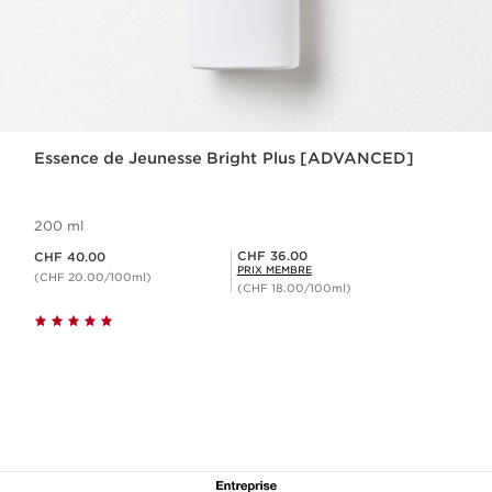
Essence de Jeunesse Bright Plus [ADVANCED]
200 ml
Nouveau prix CHF 40.00
Prix Sérénité CHF 36.00
CHF 36.00
CHF 40.00
PRIX MEMBRE
(CHF 20.00/100ml)
(CHF 18.00/100ml)