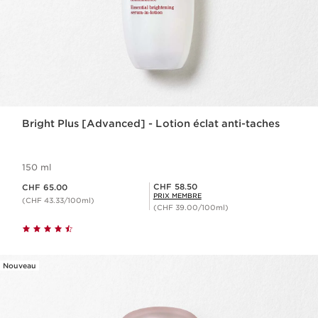
Bright Plus [Advanced] - Lotion éclat anti-taches
150 ml
Nouveau prix CHF 65.00
Prix Sérénité CHF 58.50
CHF 58.50
CHF 65.00
PRIX MEMBRE
(CHF 43.33/100ml)
(CHF 39.00/100ml)
Nouveau