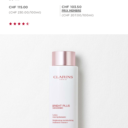
Nouveau prix CHF 115.00
Prix Sérénité CHF 103.50
CHF 103.50
CHF 115.00
PRIX MEMBRE
(CHF 230.00/100ml)
(CHF 207.00/100ml)