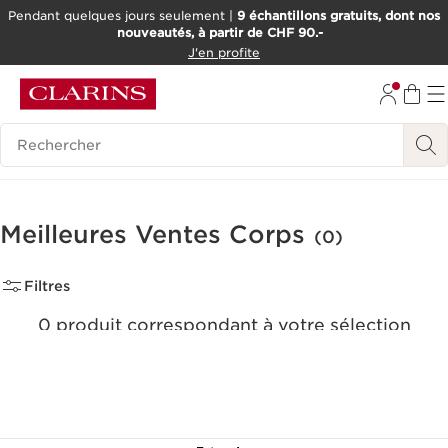
Pendant quelques jours seulement |
9 échantillons gratuits, dont nos
nouveautés, à partir de CHF 90.-
ALLER AU CONTENU
J'en profite
ALLER AU PIED DE PAGE
OUTIL D'ACCESSIBILITÉ
Historique des recherches
Meilleures Ventes Corps
(0)
Filtres
0 produit correspondant à votre sélection
Réinitialiser tous les filtres