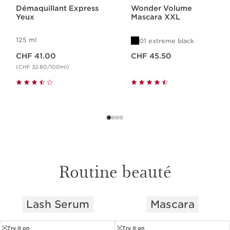
Démaquillant Express
Wonder Volume
Yeux
Mascara XXL
125 ml
01 extreme black
Nouveau prix CHF 41.00
Nouveau prix CHF 45.50
CHF 41.00
CHF 45.50
(CHF 32.80/100ml)
Routine beauté
Lash Serum
Mascara
ALLER AU CONTENU
Try it on
Try it on