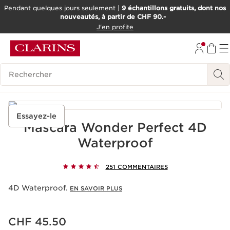
Pendant quelques jours seulement |
9 échantillons gratuits, dont nos
nouveautés, à partir de CHF 90.-
ALLER AU CONTENU
J'en profite
ALLER AU PIED DE PAGE
OUTIL D'ACCESSIBILITÉ
Historique des recherches
Essayez-le
Mascara Wonder Perfect 4D
Waterproof
251 COMMENTAIRES
4D Waterproof.
EN SAVOIR PLUS
Nouveau prix CHF 45.50
CHF 45.50