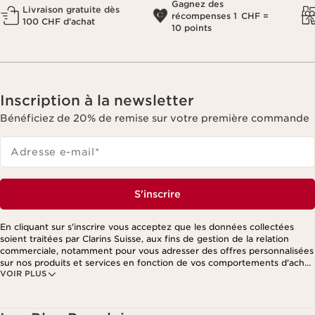
Gagnez des
Livraison gratuite dès
récompenses 1 CHF =
100 CHF d’achat
10 points
Inscription à la newsletter
Bénéficiez de 20% de remise sur votre première commande
Adresse e-mail
*
S'inscrire
En cliquant sur s'inscrire vous acceptez que les données collectées
soient traitées par Clarins Suisse, aux fins de gestion de la relation
commerciale, notamment pour vous adresser des offres personnalisées
sur nos produits et services en fonction de vos comportements d'achat,
VOIR PLUS
de vos habitudes et/ou de vos centres d'intérêts, y compris par
affichage sur les réseaux sociaux et les sites tiers, ainsi qu'à des fins
d'analyses. Vous pouvez retirer votre consentement à tout moment en
cliquant sur le lien de désinscription présent dans chaque newsletter.