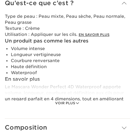
Qu’est-ce que c’est ?
Type de peau :
Peau mixte, Peau sèche, Peau normale,
Peau grasse
Texture :
Crème
Utilisation :
Appliquer sur les cils.
EN SAVOIR PLUS
Un produit pas comme les autres
Volume intense
Longueur vertigineuse
Courbure renversante
Haute définition
Waterproof
En savoir plus
Le Mascara Wonder Perfect 4D Waterproof apporte
volume, longueur, courbure et définition aux cils pour
un regard parfait en 4 dimensions, tout en améliorant
VOIR PLUS
visiblement la longueur et l'épaisseur des cils un peu
plus chaque jour. Plus vous le portez, plus vos cils sont
embellis. Son truc en plus ? Sa super formule waterproof
« Emotion-Resistant », qui résistera à toutes les
Composition
épreuves de votre quotidien ! Ce mascara reste