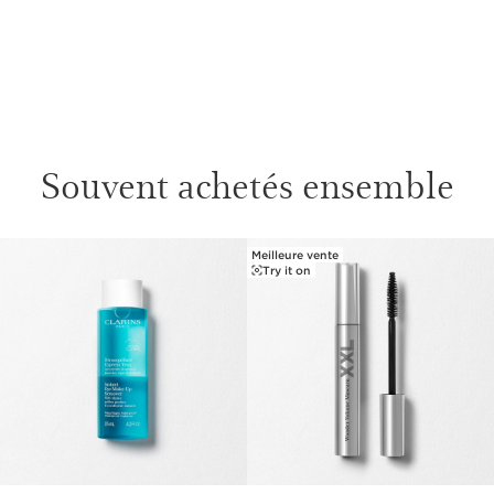
imperturbable face à l'eau, l'humidité, la chaleur ou les
larmes (de joie bien sûr !) grâce à la cire de lotus bleu.
Vous pouvez compter sur lui, il ne vous laissera jamais
tomber.
Le plus Clarins
Résiste même aux plus belles émotions !
Souvent achetés ensemble
Meilleure vente
ALLER AU CONTENU
Try it on