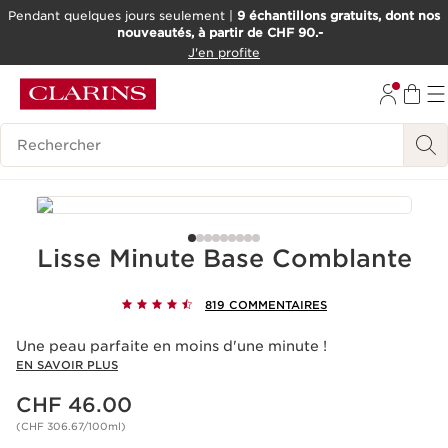
Pendant quelques jours seulement |
9 échantillons gratuits, dont nos
nouveautés, à partir de CHF 90.-
ALLER AU CONTENU
J'en profite
ALLER AU PIED DE PAGE
OUTIL D'ACCESSIBILITÉ
Historique des recherches
Lisse Minute Base Comblante
819 COMMENTAIRES
Une peau parfaite en moins d'une minute !
EN SAVOIR PLUS
Nouveau prix CHF 46.00
CHF 46.00
(CHF 306.67/100ml)