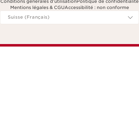
Conditions générales d’utilisation
Politique de confidentialité
Mentions légales & CGU
Accessibilité : non conforme
Naviguer vers
Suisse (Français)