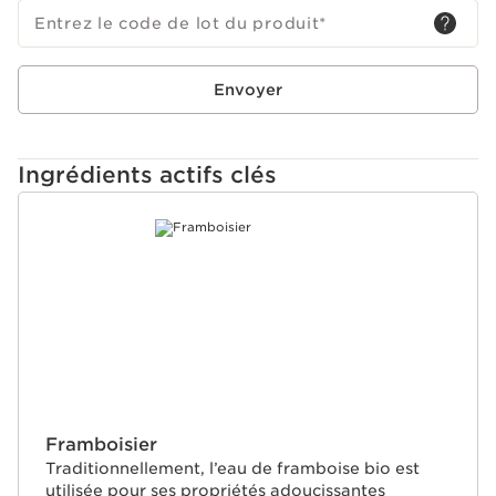
bleue, aide à protéger la peau des dommages oxydatifs.
Entrez le code de lot du produit
*
Envoyer
Ingrédients actifs clés
ALLER AU CONTENU
Framboisier
Traditionnellement, l’eau de framboise bio est
utilisée pour ses propriétés adoucissantes