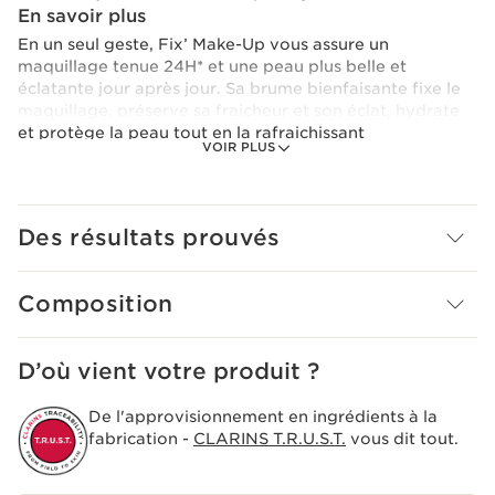
En savoir plus
En un seul geste, Fix’ Make-Up vous assure un
maquillage tenue 24H* et une peau plus belle et
éclatante jour après jour. Sa brume bienfaisante fixe le
maquillage, préserve sa fraicheur et son éclat, hydrate
et protège la peau tout en la rafraichissant
VOIR PLUS
instantanément.
*Etude clinique, 30 femmes
Cette brume, enrichie à l'extrait de rose des Alpes
Des résultats prouvés
provenant du domaine Clarins, améliore l'éclat de la
peau nue jour après jour. Fine et légère, elle offre un
parfum apaisant favorisant la relaxation.
Composition
Grâce à ses 93 % d’ingrédients d’origine naturelle et 97%
de formule soin, votre peau est hydratée tout au long
D’où vient votre produit ?
de l’été.
De l'approvisionnement en ingrédients à la
Précaution d'emploi
fabrication -
CLARINS T.R.U.S.T.
vous dit tout.
Vaporiser à 30 cm du visage en fermant les yeux.
Innovation
Son + : son complexe anti-pollution et anti-lumière