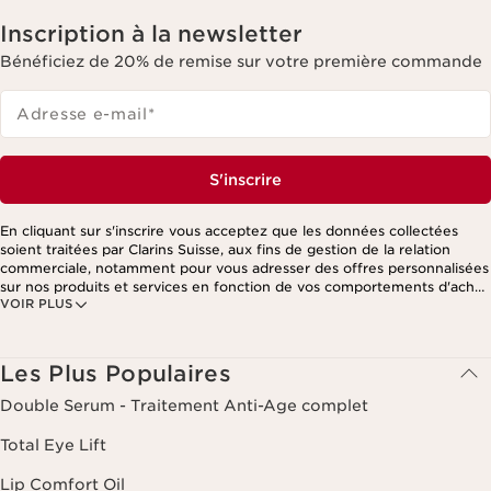
Inscription à la newsletter
Bénéficiez de 20% de remise sur votre première commande
Adresse e-mail
*
S'inscrire
En cliquant sur s'inscrire vous acceptez que les données collectées
soient traitées par Clarins Suisse, aux fins de gestion de la relation
commerciale, notamment pour vous adresser des offres personnalisées
sur nos produits et services en fonction de vos comportements d'achat,
VOIR PLUS
de vos habitudes et/ou de vos centres d'intérêts, y compris par
affichage sur les réseaux sociaux et les sites tiers, ainsi qu'à des fins
d'analyses. Vous pouvez retirer votre consentement à tout moment en
cliquant sur le lien de désinscription présent dans chaque newsletter.
Les Plus Populaires
Ces informations sont traitées par Clarins et ses prestataires pour le
traitement de votre commande, à des fins de gestion de la relation
Double Serum - Traitement Anti-Age complet
client. Notamment pour vous proposer des offres personnalisées et/ou
pour gérer votre adhésion à notre Programme de fidélité et créer votre
Total Eye Lift
programme beauté personnalisé. Les données sont conservées
pendant trois ans à compter de votre dernière commande ou de votre
Lip Comfort Oil