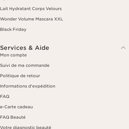
dernier contact. Vous disposez d'un droit d'accès, de rectification, de
suppression et de portabilité des informations vous concernant ainsi
Lait Hydratant Corps Velours
que d'un droit d'opposition et de limitation de leur traitement. Vous
pouvez exercer ce droit en nous contactant. Pour en savoir plus,
Wonder Volume Mascara XXL
veuillez consulter notre politique de confidentialité
en cliquant ici
.
Black Friday
Services & Aide
Mon compte
Suivi de ma commande
Politique de retour
Informations d'expédition
FAQ
e-Carte cadeau
FAQ Beauté
Votre diagnostic beauté