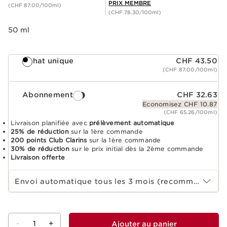
accord en cliquant ci-dessous.
PRIX MEMBRE
Lire la video
(CHF 87.00/100ml)
(CHF 78.30/100ml)
50 ml
Achat unique
CHF 43.50
(CHF 87.00/100ml)
Abonnement
CHF 32.63
Economisez CHF 10.87
(CHF 65.26/100ml)
Livraison planifiée avec
prélèvement automatique
25% de réduction
sur la 1ère commande
200 points Club Clarins
sur la 1ère commande
30% de réduction
sur le prix initial dès la 2ème commande
Livraison offerte
Sélectionnez la durée de l'abonnement
Envoi automatique tous les 3 mois (recommandé)
-
1
+
Ajouter au panier