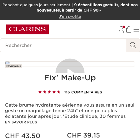
Pendant quelques jours seulement |
9 échantillons gratuits, dont nos
nouveautés, à partir de CHF 90.-
ALLER AU CONTENU
J'en profite
ALLER AU PIED DE PAGE
OUTIL D'ACCESSIBILITÉ
Historique des recherches
Nouveau
Fix' Make-Up
116 COMMENTAIRES
Acceptation des cookies
La lecture de cette vidéo entraîne le dépôt de cookies
Cette brume hydratante aérienne vous assure en un seul
de la part de Youtube, ayant pour finalité le
geste un maquillage tenue 24h* et une peau plus
fonctionnement du service ainsi que la publicité
éclatante jour après jour.*Etude clinique, 30 femmes
personnalisée. Pour en savoir plus, nous vous invitons à
EN SAVOIR PLUS
consulter les politiques de confidentialité de
Youtube
et
Nouveau prix CHF 43.50
de
Clarins
.
Prix Sérénité CHF 39.15
CHF 39.15
CHF 43.50
Si vous souhaitez lire la vidéo, vous devez donner votre