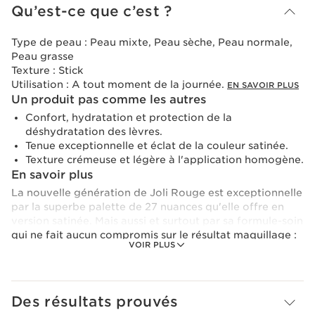
Qu’est-ce que c’est ?
Type de peau :
Peau mixte, Peau sèche, Peau normale,
Peau grasse
Texture :
Stick
Utilisation :
A tout moment de la journée.
EN SAVOIR PLUS
Un produit pas comme les autres
Confort, hydratation et protection de la
déshydratation des lèvres.
Tenue exceptionnelle et éclat de la couleur satinée.
Texture crémeuse et légère à l'application homogène.
En savoir plus
La nouvelle génération de Joli Rouge est exceptionnelle
par la superbe palette de 27 nuances qu'elle offre en
version satinée. Mais aussi et surtout par sa formule-soin
qui ne fait aucun compromis sur le résultat maquillage :
VOIR PLUS
tenue et intensité de la couleur... Un nouveau Joli Rouge
avec 86% de formule-soin qui permet un confort et une
protection des lèvres optimum. Grâce à ses extraits de
plantes (84%* d'ingrédients d'origine naturelle) cette
Des résultats prouvés
formule va assurer confort, hydratation et nutrition, et