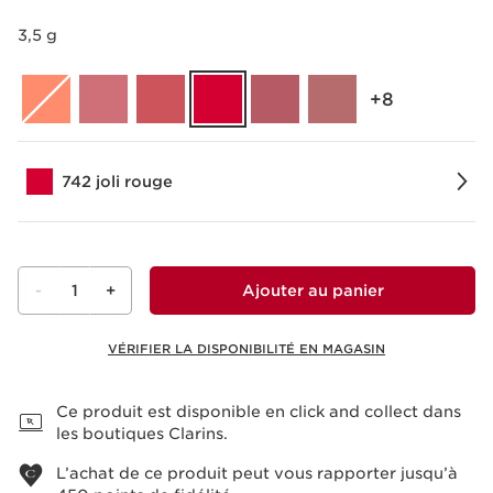
accord en cliquant ci-dessous.
Lire la video
3,5 g
‎+8
742 joli rouge
-
1
+
Ajouter au panier
VÉRIFIER LA DISPONIBILITÉ EN MAGASIN
Voir le panier
Ce produit est disponible en click and collect dans
les boutiques Clarins.
L’achat de ce produit peut vous rapporter jusqu’à