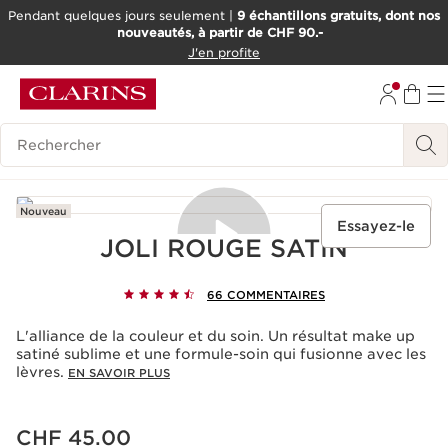
Pendant quelques jours seulement |
9 échantillons gratuits, dont nos
nouveautés, à partir de CHF 90.-
ALLER AU CONTENU
J'en profite
ALLER AU PIED DE PAGE
OUTIL D'ACCESSIBILITÉ
Historique des recherches
Nouveau
Essayez-le
JOLI ROUGE SATIN
66 COMMENTAIRES
Acceptation des cookies
La lecture de cette vidéo entraîne le dépôt de cookies
L'alliance de la couleur et du soin. Un résultat make up
de la part de Youtube, ayant pour finalité le
satiné sublime et une formule-soin qui fusionne avec les
fonctionnement du service ainsi que la publicité
lèvres.
EN SAVOIR PLUS
personnalisée. Pour en savoir plus, nous vous invitons à
consulter les politiques de confidentialité de
Youtube
et
de
Clarins
.
Nouveau prix CHF 45.00
CHF 45.00
Si vous souhaitez lire la vidéo, vous devez donner votre