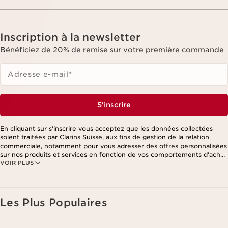
Inscription à la newsletter
Bénéficiez de 20% de remise sur votre première commande
Adresse e-mail
*
S'inscrire
En cliquant sur s'inscrire vous acceptez que les données collectées
soient traitées par Clarins Suisse, aux fins de gestion de la relation
commerciale, notamment pour vous adresser des offres personnalisées
sur nos produits et services en fonction de vos comportements d'achat,
VOIR PLUS
de vos habitudes et/ou de vos centres d'intérêts, y compris par
affichage sur les réseaux sociaux et les sites tiers, ainsi qu'à des fins
d'analyses. Vous pouvez retirer votre consentement à tout moment en
cliquant sur le lien de désinscription présent dans chaque newsletter.
Ces informations sont traitées par Clarins et ses prestataires pour le
Les Plus Populaires
traitement de votre commande, à des fins de gestion de la relation
client. Notamment pour vous proposer des offres personnalisées et/ou
pour gérer votre adhésion à notre Programme de fidélité et créer votre