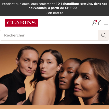
Pendant quelques jours seulement |
9 échantillons gratuits, dont nos
nouveautés, à partir de CHF 90.-
ALLER AU CONTENU
J'en profite
ALLER AU PIED DE PAGE
OUTIL D'ACCESSIBILITÉ
Historique des recherches