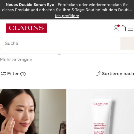
Neues Double Serum Eye
| Entdecken oder wiederentdecken Sie
dieses Produkt und erhalten Sie Ihre 3-Tage-Routine mit dem Double
WEITER ZUM INHALT
Serum als Geschenk!
Ich profitiere
ZUM FOOTER GEHEN
BARRIEREFREIHEITSWERKZEUG
Legende suchen
Straffende Pflege
(1)
Mehr anzeigen
Filter (1)
Sortieren nach