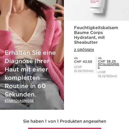
Feuchtigkeitsbalsam
Baume Corps
Hydratant, mit
Sheabutter
2 GRÖSSEN
Erhalten Sie eine
Ab
Ab
Aktueller Preis CHF 42.50
Diagnose Ihrer
Mitgliederpreis CHF 38.25
CHF 38.25
CHF 42.50
MITGLIEDSPREI
(CHF
S
Haut mit einer
21.25/100ml)
(CHF
kompletten
19.13/100ml)
Routine in 60
Sekunden.
STARTDIAGNOSE
Sie haben 1 von 1 Produkten angesehen